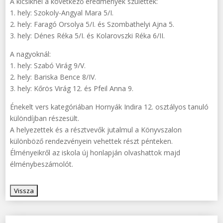
A kicsiknél a következő eredmények születtek:
1. hely: Szokoly-Angyal Mara 5/I.
2. hely: Faragó Orsolya 5/I. és Szombathelyi Ajna 5.
3. hely: Dénes Réka 5/I. és Kolarovszki Réka 6/II.
A nagyoknál:
1. hely: Szabó Virág 9/V.
2. hely: Bariska Bence 8/IV.
3. hely: Kőrös Virág 12. és Pfeil Anna 9.
Énekelt vers kategóriában Hornyák Indira 12. osztályos tanuló
különdíjban részesült.
A helyezettek és a résztvevők jutalmul a Könyvszalon
különböző rendezvényein vehettek részt pénteken.
Élményeikről az iskola új honlapján olvashattok majd
élménybeszámolót.