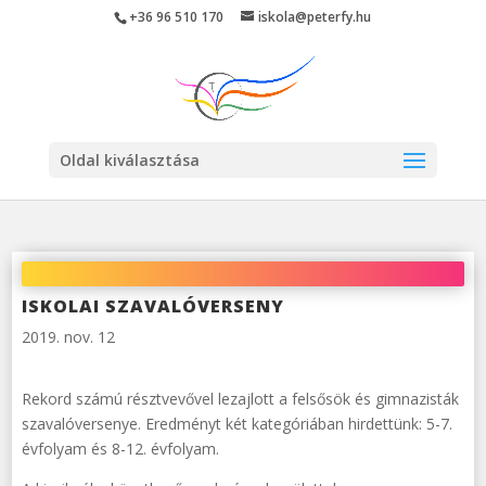
Skip
+36 96 510 170
iskola@peterfy.hu
to
content
Oldal kiválasztása
ISKOLAI SZAVALÓVERSENY
2019. nov. 12
Rekord számú résztvevővel lezajlott a felsősök és gimnazisták
szavalóversenye. Eredményt két kategóriában hirdettünk: 5-7.
évfolyam és 8-12. évfolyam.