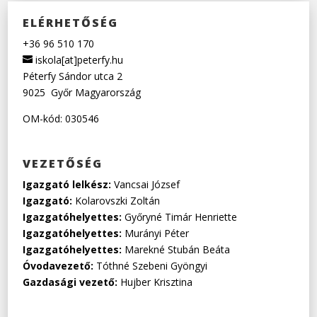
ELÉRHETŐSÉG
+36 96 510 170
iskola[at]peterfy.hu
Péterfy Sándor utca 2
9025
Győr
Magyarország
OM-kód: 030546
VEZETŐSÉG
Igazgató lelkész:
Vancsai József
Igazgató:
Kolarovszki Zoltán
Igazgatóhelyettes:
Győryné Timár Henriette
Igazgatóhelyettes:
Murányi Péter
Igazgatóhelyettes:
Marekné Stubán Beáta
Óvodavezető:
Tóthné Szebeni Gyöngyi
Gazdasági vezető:
Hujber Krisztina