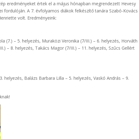
 szép eredményeket értek el a május hónapban megrendezett Hevesy
fordulóján. A 7. évfolyamos diákok felkészítő tanára Szabó-Kovács
enriette volt. Eredményeink:
la (7.) – 5. helyezés, Muraközi Veronika (7/III.) – 6. helyezés, Horváth
III.) – 8. helyezés, Takács Magor (7/III.) – 11. helyezés, Szűcs Gellért
. helyezés, Balázs Barbara Lilla – 5. helyezés, Vaskó András – 9.
knak!