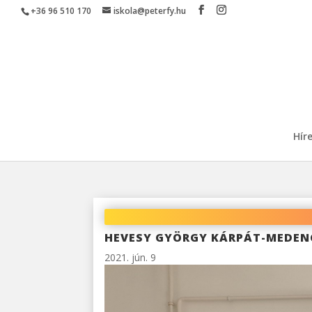
Skip
+36 96 510 170
iskola@peterfy.hu
to
content
Hír
HEVESY GYÖRGY KÁRPÁT-MEDEN
2021. jún. 9