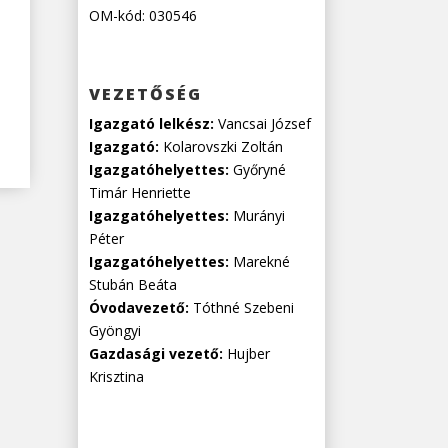
OM-kód: 030546
VEZETŐSÉG
Igazgató lelkész:
Vancsai József
Igazgató:
Kolarovszki Zoltán
Igazgatóhelyettes:
Győryné
Timár Henriette
Igazgatóhelyettes:
Murányi
Péter
Igazgatóhelyettes:
Marekné
Stubán Beáta
Óvodavezető:
Tóthné Szebeni
Gyöngyi
Gazdasági vezető:
Hujber
Krisztina