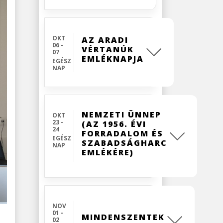
OKT
AZ ARADI
06 -
VÉRTANÚK
07
EMLÉKNAPJA
EGÉSZ
NAP
NEMZETI ÜNNEP
OKT
23 -
(AZ 1956. ÉVI
24
FORRADALOM ÉS
EGÉSZ
SZABADSÁGHARC
NAP
EMLÉKÉRE)
NOV
01 -
MINDENSZENTEK
02