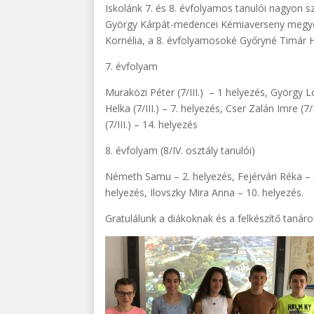
Iskolánk 7. és 8. évfolyamos tanulói nagyon
György Kárpát-medencei Kémiaverseny megyei 
Kornélia, a 8. évfolyamosoké Győryné Timár H
7. évfolyam
Muraközi Péter (7/III.) – 1 helyezés, György Lo
Helka (7/III.) – 7. helyezés, Cser Zalán Imre (7/
(7/III.) – 14. helyezés
8. évfolyam (8/IV. osztály tanulói)
Németh Samu – 2. helyezés, Fejérvári Réka – 3
helyezés, Ilovszky Mira Anna – 10. helyezés.
Gratulálunk a diákoknak és a felkészítő tanáro