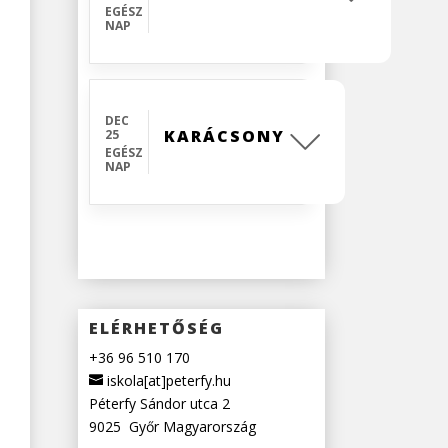
EGÉSZ
NAP
DEC
KARÁCSONY
25
EGÉSZ
NAP
ELÉRHETŐSÉG
+36 96 510 170
iskola[at]peterfy.hu
Péterfy Sándor utca 2
9025
Győr
Magyarország