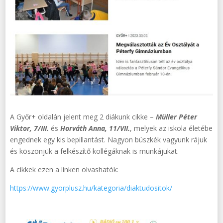
A Győr+ oldalán jelent meg 2 diákunk cikke –
Müller
Péter
Viktor, 7/III.
és
Horváth Anna, 11/VII.
, melyek az iskola életébe
engednek egy kis bepillantást. Nagyon büszkék vagyunk rájuk
és köszönjük a felkészítő kollégáknak is munkájukat.
A cikkek ezen a linken olvashatók:
https://www.gyorplusz.hu/kategoria/diaktudositok/