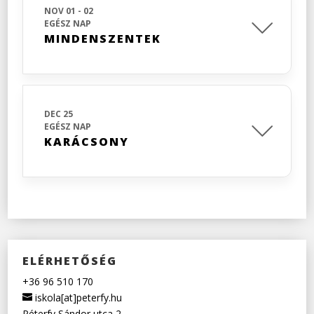
NOV 01 - 02
EGÉSZ NAP
MINDENSZENTEK
DEC 25
EGÉSZ NAP
KARÁCSONY
ELÉRHETŐSÉG
+36 96 510 170
iskola[at]peterfy.hu
Péterfy Sándor utca 2