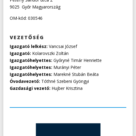
9025
Győr
Magyarország
OM-kód: 030546
VEZETŐSÉG
Igazgató lelkész:
Vancsai József
Igazgató:
Kolarovszki Zoltán
Igazgatóhelyettes:
Győryné Timár Henriette
Igazgatóhelyettes:
Murányi Péter
Igazgatóhelyettes:
Marekné Stubán Beáta
Óvodavezető:
Tóthné Szebeni Gyöngyi
Gazdasági vezető:
Hujber Krisztina