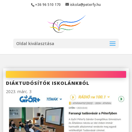
Skip
+36 96 510 170
iskola@peterfy.hu
to
content
Oldal kiválasztása
DIÁKTUDÓSÍTÓK ISKOLÁNKBÓL
2023. márc. 3