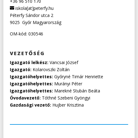
+36 96 510 170
iskola[at]peterfy.hu
Péterfy Sándor utca 2
9025
Győr
Magyarország
OM-kód: 030546
VEZETŐSÉG
Igazgató lelkész:
Vancsai József
Igazgató:
Kolarovszki Zoltán
Igazgatóhelyettes:
Győryné Timár Henriette
Igazgatóhelyettes:
Murányi Péter
Igazgatóhelyettes:
Marekné Stubán Beáta
Óvodavezető:
Tóthné Szebeni Gyöngyi
Gazdasági vezető:
Hujber Krisztina