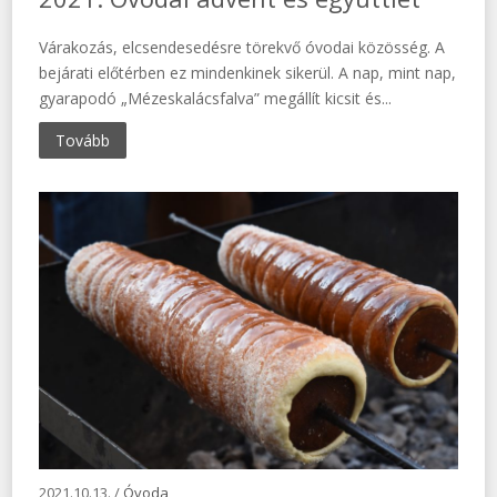
Várakozás, elcsendesedésre törekvő óvodai közösség. A
bejárati előtérben ez mindenkinek sikerül. A nap, mint nap,
gyarapodó „Mézeskalácsfalva” megállít kicsit és...
Tovább
2021.10.13. /
Óvoda