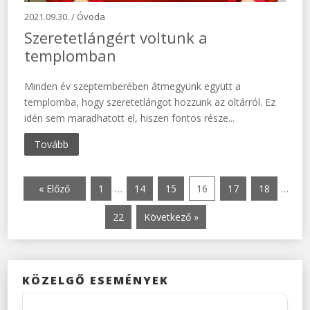
2021.09.30. /
Óvoda
Szeretetlángért voltunk a
templomban
Minden év szeptemberében átmegyünk együtt a
templomba, hogy szeretetlángot hozzunk az oltárról. Ez
idén sem maradhatott el, hiszen fontos része...
Tovább
« Előző
1
…
14
15
16
17
18
…
22
Következő »
KÖZELGŐ ESEMÉNYEK