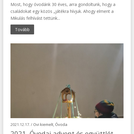
Most, hogy óvodánk 30 éves, arra gondoltunk, hogy a
családokat egy közös „játékra hívjuk. Ahogy elment a
Mikulás felhívást tettünk...
Tovább
2021.12.17. /
Ovi kiemelt
,
Óvoda
2021. Óvodai advent és együttlét