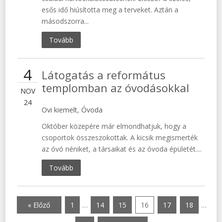
esős idő hiúsította meg a terveket. Aztán a
másodszorra...
Tovább
4
Látogatás a református
templomban az óvodásokkal
NOV
24
Ovi kiemelt
,
Óvoda
Október közepére már elmondhatjuk, hogy a
csoportok összeszokottak. A kicsik megismerték
az óvó néniket, a társaikat és az óvoda épületét....
Tovább
« Előző
1
…
14
15
16
17
18
…