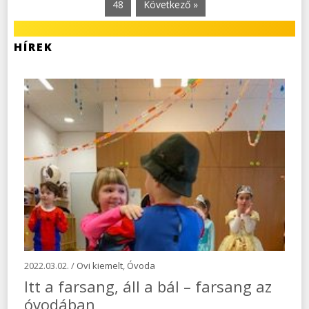
48
Következő »
HÍREK
2022.03.02. /
Ovi kiemelt
,
Óvoda
Itt a farsang, áll a bál – farsang az
óvodában