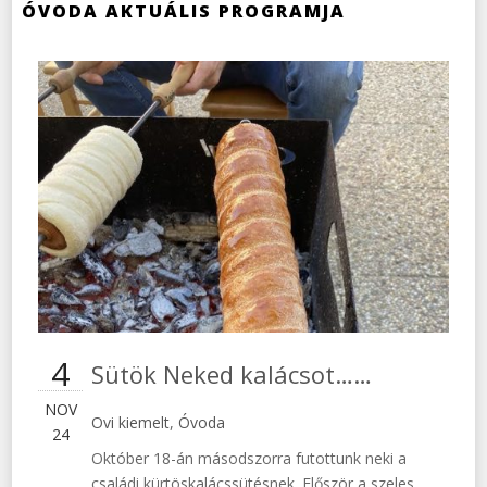
ÓVODA AKTUÁLIS PROGRAMJA
4
Sütök Neked kalácsot……
NOV
Ovi kiemelt
,
Óvoda
24
Október 18-án másodszorra futottunk neki a
családi kürtöskalácssütésnek. Először a szeles,