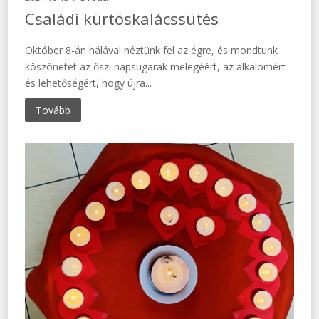
Családi kürtöskalácssütés
Október 8-án hálával néztünk fel az égre, és mondtunk
köszönetet az őszi napsugarak melegéért, az alkalomért
és lehetőségért, hogy újra...
Tovább