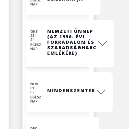
EGÉSZ
NAP
NEMZETI ÜNNEP
OKT
23 -
(AZ 1956. ÉVI
24
FORRADALOM ÉS
EGÉSZ
SZABADSÁGHARC
NAP
EMLÉKÉRE)
NOV
01 -
MINDENSZENTEK
02
EGÉSZ
NAP
DEC