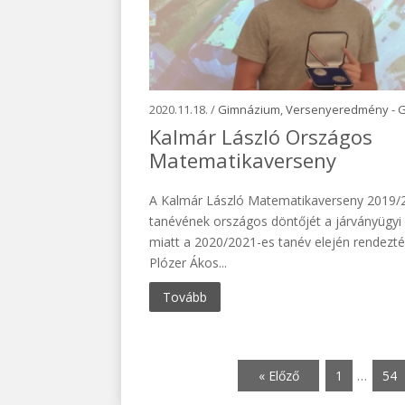
2020.11.18. /
Gimnázium
,
Versenyeredmény - 
Kalmár László Országos
Matematikaverseny
A Kalmár László Matematikaverseny 2019/
tanévének országos döntőjét a járványügyi 
miatt a 2020/2021-es tanév elején rendezt
Plózer Ákos...
Tovább
« Előző
1
…
54