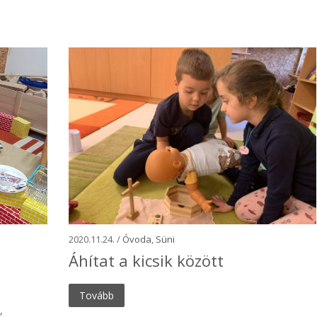
2020.11.24. /
Óvoda
,
Süni
Áhítat a kicsik között
Tovább
,