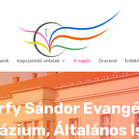
aink
Kapcsolódó oldalak
E-napló
Órarend
Érdek
rfy Sándor Evangé
zium, Általános I