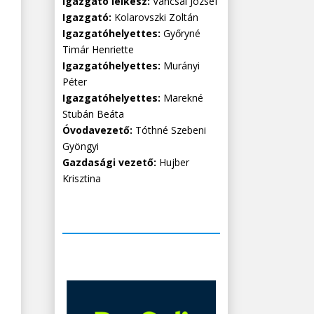
Igazgató lelkész:
Vancsai József
Igazgató:
Kolarovszki Zoltán
Igazgatóhelyettes:
Győryné
Timár Henriette
Igazgatóhelyettes:
Murányi
Péter
Igazgatóhelyettes:
Marekné
Stubán Beáta
Óvodavezető:
Tóthné Szebeni
Gyöngyi
Gazdasági vezető:
Hujber
Krisztina