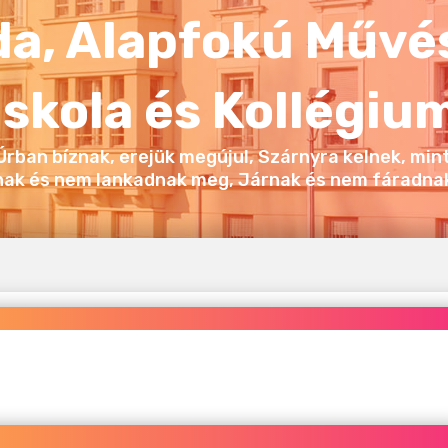
a, Alapfokú Művé
Iskola és Kollégiu
 Úrban bíznak, erejük megújul, Szárnyra kelnek, mint
nak és nem lankadnak meg, Járnak és nem fáradnak 