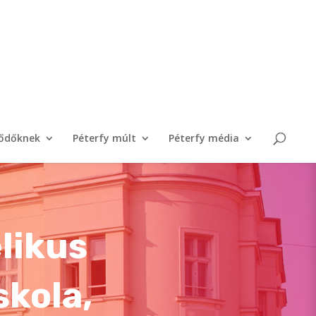
lődőknek
Péterfy múlt
Péterfy média
likus
skola,