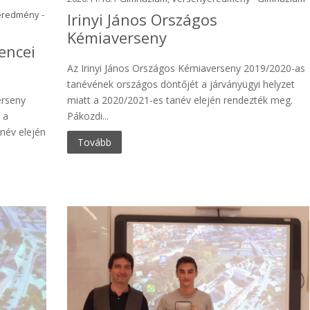
eredmény -
Irinyi János Országos
Kémiaverseny
encei
Az Irinyi János Országos Kémiaverseny 2019/2020-as
tanévének országos döntőjét a járványügyi helyzet
erseny
miatt a 2020/2021-es tanév elején rendezték meg.
 a
Pákozdi...
anév elején
Tovább