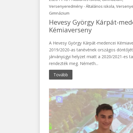
Versenyeredmény - Általános iskola
,
Verseny
Gimnázium
Hevesy György Kárpát-med
Kémiaverseny
A Hevesy György Kárpát-medencei Kémiav
2019/2020-as tanévének országos döntőjét
járványügyi helyzet miatt a 2020/2021-es t
rendezték meg. Németh...
Tovább