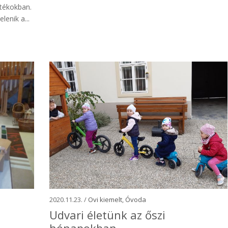
átékokban.
lenik a...
2020.11.23. /
Ovi kiemelt
,
Óvoda
Udvari életünk az őszi
hónapokban