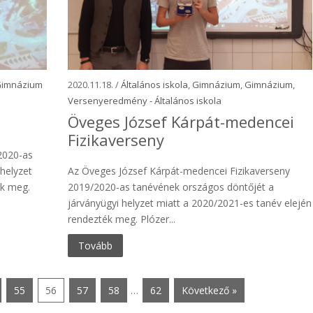
Gimnázium
2020.11.18. /
Általános iskola
,
Gimnázium
,
Gimnázium
,
Versenyeredmény - Általános iskola
Öveges József Kárpát-medencei
Fizikaverseny
2020-as
helyzet
Az Öveges József Kárpát-medencei Fizikaverseny
ék meg.
2019/2020-as tanévének országos döntőjét a
járványügyi helyzet miatt a 2020/2021-es tanév elején
rendezték meg. Plózer...
Tovább
55
56
57
58
…
62
Következő »