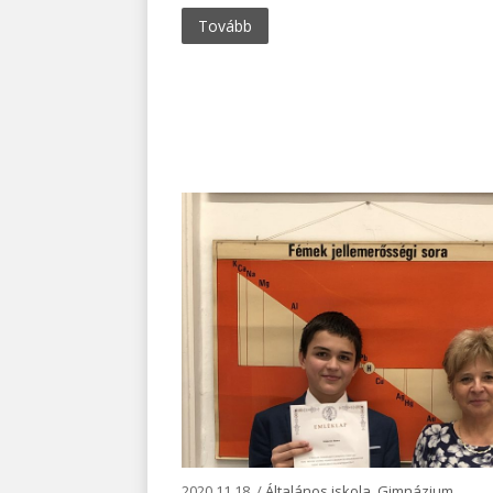
Tovább
2020.11.18. /
Általános iskola
,
Gimnázium
,