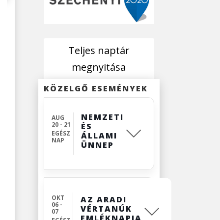
Teljes naptár
megnyitása
KÖZELGŐ ESEMÉNYEK
NEMZETI
AUG
20 - 21
ÉS
EGÉSZ
ÁLLAMI
NAP
ÜNNEP
OKT
AZ ARADI
06 -
VÉRTANÚK
07
EMLÉKNAPJA