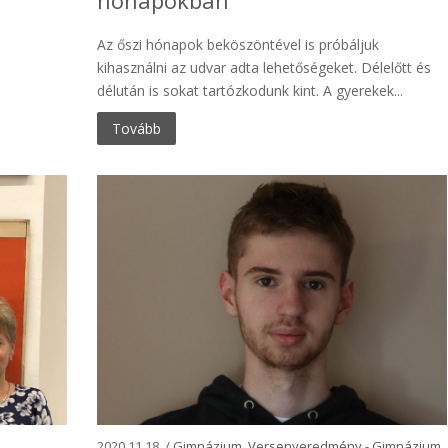
Az őszi hónapok beköszöntével is próbáljuk
kihasználni az udvar adta lehetőségeket. Délelőtt és
délután is sokat tartózkodunk kint. A gyerekek...
Tovább
2020.11.18. /
Gimnázium
,
Versenyeredmény - Gimnázium