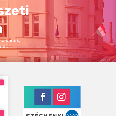
szeti
m
 a sasok,
el.”
Facebook
Instagram