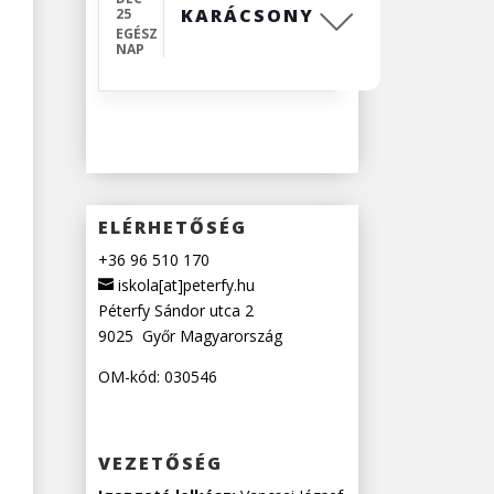
KARÁCSONY
25
EGÉSZ
NAP
ELÉRHETŐSÉG
+36 96 510 170
iskola[at]peterfy.hu
Péterfy Sándor utca 2
9025
Győr
Magyarország
OM-kód: 030546
VEZETŐSÉG