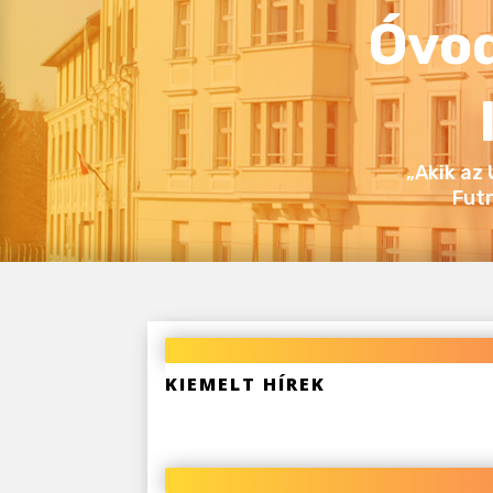
Óvod
„Akik az
Fut
KIEMELT HÍREK