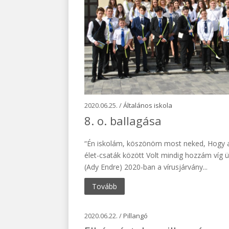
2020.06.25. /
Általános iskola
8. o. ballagása
“Én iskolám, köszönöm most neked, Hogy a
élet-csaták között Volt mindig hozzám víg 
(Ady Endre) 2020-ban a vírusjárvány...
Tovább
2020.06.22. /
Pillangó