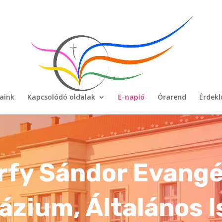
aink
Kapcsolódó oldalak
E-napló
Órarend
Érdek
rfy Sándor Evangé
zium, Általános I