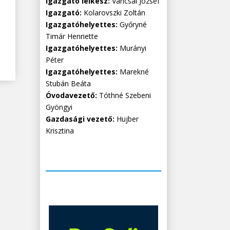
Igazgató lelkész:
Vancsai József
Igazgató:
Kolarovszki Zoltán
Igazgatóhelyettes:
Győryné
Timár Henriette
Igazgatóhelyettes:
Murányi
Péter
Igazgatóhelyettes:
Marekné
Stubán Beáta
Óvodavezető:
Tóthné Szebeni
Gyöngyi
Gazdasági vezető:
Hujber
Krisztina