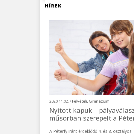
HÍREK
2020.11.02. /
Felvételi
,
Gimnázium
Nyitott kapuk – pályaválas
műsorban szerepelt a Péte
A Péterfy iránt érdeklődő 4. és 8. osztályos