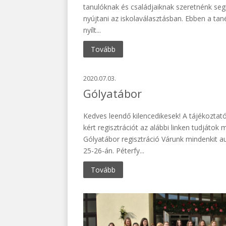
tanulóknak és családjaiknak szeretnénk seg
nyújtani az iskolaválasztásban. Ebben a ta
nyílt...
Tovább
2020.07.03.
Gólyatábor
Kedves leendő kilencedikesek! A tájékoztat
kért regisztrációt az alábbi linken tudjátok 
Gólyatábor regisztráció Várunk mindenkit a
25-26-án. Péterfy...
Tovább