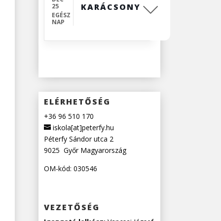
KARÁCSONY
25
EGÉSZ
NAP
ELÉRHETŐSÉG
+36 96 510 170
iskola[at]peterfy.hu
Péterfy Sándor utca 2
9025
Győr
Magyarország
OM-kód: 030546
VEZETŐSÉG