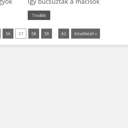
gyok
Így búcsúztak a macisok
Tovább
56
57
58
59
…
62
Következő »