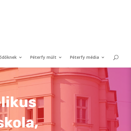
lődőknek
Péterfy múlt
Péterfy média
likus
skola,