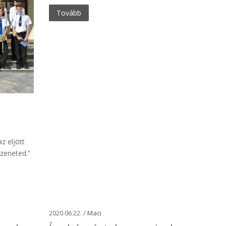
Tovább
z eljött
üzeneted.”
2020.06.22. /
Maci