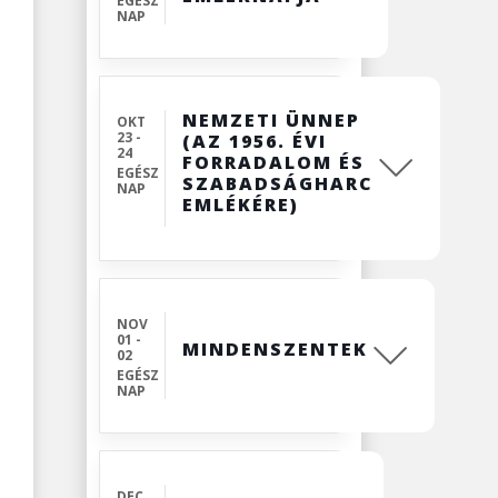
EGÉSZ
NAP
NEMZETI ÜNNEP
OKT
23 -
(AZ 1956. ÉVI
24
FORRADALOM ÉS
EGÉSZ
SZABADSÁGHARC
NAP
EMLÉKÉRE)
NOV
01 -
MINDENSZENTEK
02
EGÉSZ
NAP
DEC