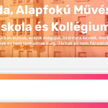
a, Alapfokú Művé
Iskola és Kollégiu
 Úrban bíznak, erejük megújul, Szárnyra kelnek, mint
nak és nem lankadnak meg, Járnak és nem fáradnak 