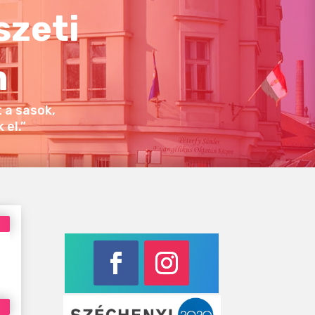
szeti
m
 a sasok,
el.”
Facebook
Instagram