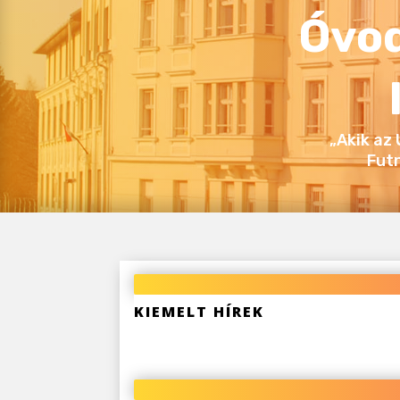
Óvod
„Akik az
Fut
KIEMELT HÍREK