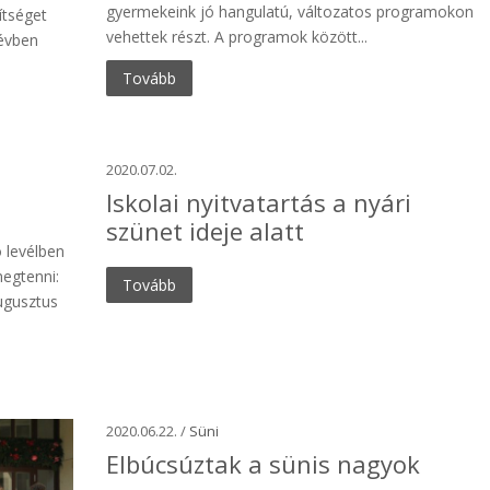
gyermekeink jó hangulatú, változatos programokon
ítséget
vehettek részt. A programok között...
névben
Tovább
2020.07.02.
Iskolai nyitvatartás a nyári
szünet ideje alatt
ó levélben
megtenni:
Tovább
ugusztus
2020.06.22. /
Süni
Elbúcsúztak a sünis nagyok