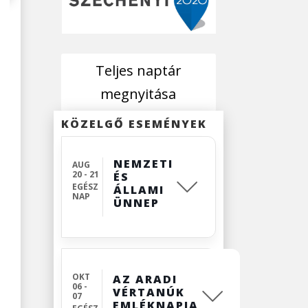
Teljes naptár
megnyitása
KÖZELGŐ ESEMÉNYEK
NEMZETI
AUG
20 - 21
ÉS
EGÉSZ
ÁLLAMI
NAP
ÜNNEP
OKT
AZ ARADI
06 -
VÉRTANÚK
07
EMLÉKNAPJA