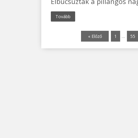
Elbúcsúztak a pillangós na
Tovább
« Előző
1
…
55