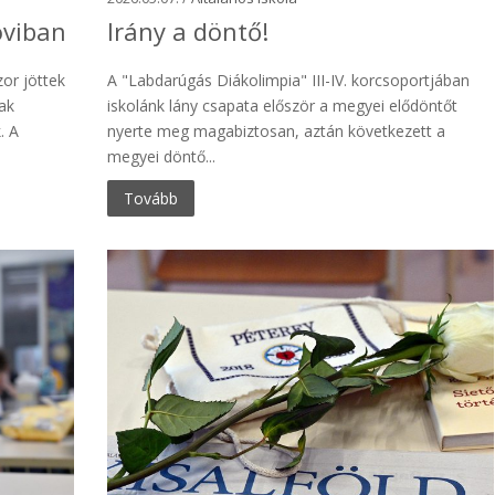
oviban
Irány a döntő!
or jöttek
A "Labdarúgás Diákolimpia" III-IV. korcsoportjában
tak
iskolánk lány csapata először a megyei elődöntőt
. A
nyerte meg magabiztosan, aztán következett a
megyei döntő...
Tovább