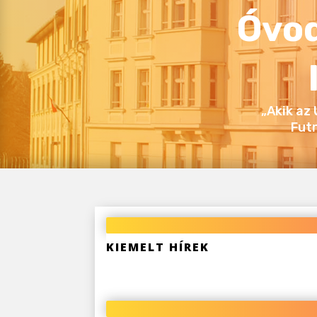
Óvod
„Akik az
Fut
KIEMELT HÍREK