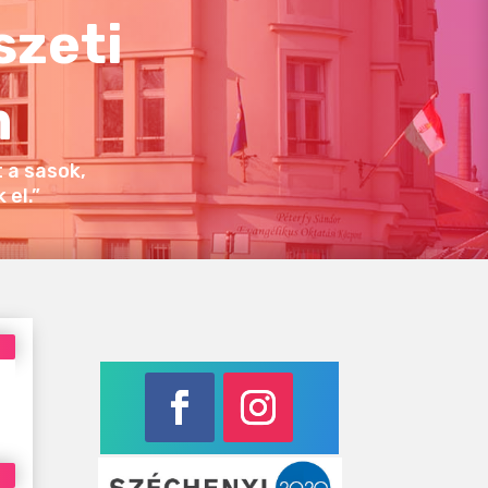
szeti
m
 a sasok,
el.”
Facebook
Instagram