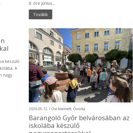
.
8. óra június...
Tovább
an
kal
ába készülő
kolába. A
n nagy
2026.05.12. /
Ovi kiemelt
,
Óvoda
Barangoló Győr belvárosában az
iskolába készülő
nagycsoportosokkal