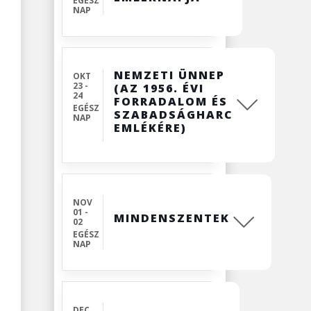
EGÉSZ
NAP
NEMZETI ÜNNEP
OKT
23 -
(AZ 1956. ÉVI
24
FORRADALOM ÉS
EGÉSZ
SZABADSÁGHARC
NAP
EMLÉKÉRE)
NOV
01 -
MINDENSZENTEK
02
EGÉSZ
NAP
DEC