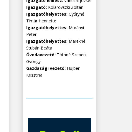
Igazgató lelkész:
Vancsai József
Igazgató:
Kolarovszki Zoltán
Igazgatóhelyettes:
Győryné
Timár Henriette
Igazgatóhelyettes:
Murányi
Péter
Igazgatóhelyettes:
Marekné
Stubán Beáta
Óvodavezető:
Tóthné Szebeni
Gyöngyi
Gazdasági vezető:
Hujber
Krisztina