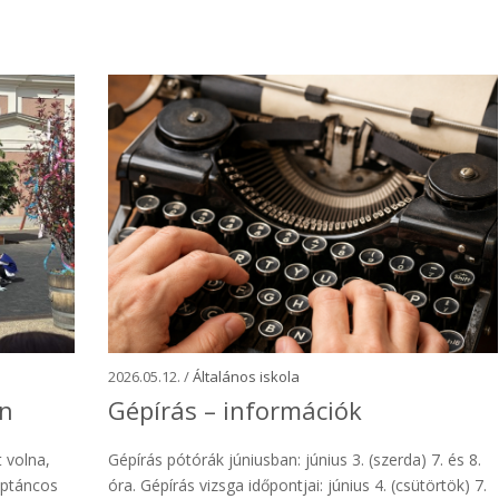
2026.05.12. /
Általános iskola
an
Gépírás – információk
 volna,
Gépírás pótórák júniusban: június 3. (szerda) 7. és 8.
éptáncos
óra. Gépírás vizsga időpontjai: június 4. (csütörtök) 7.