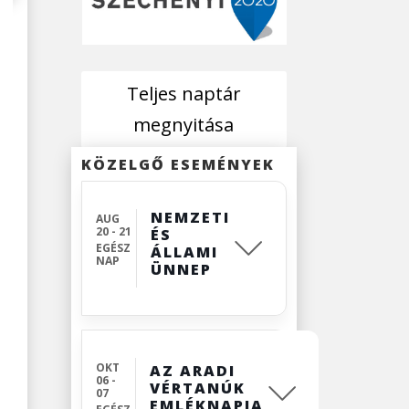
Teljes naptár
megnyitása
KÖZELGŐ ESEMÉNYEK
NEMZETI
AUG
20 - 21
ÉS
EGÉSZ
ÁLLAMI
NAP
ÜNNEP
OKT
AZ ARADI
06 -
VÉRTANÚK
07
EMLÉKNAPJA