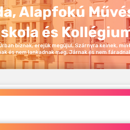
a, Alapfokú Művé
Iskola és Kollégiu
 Úrban bíznak, erejük megújul, Szárnyra kelnek, mint
nak és nem lankadnak meg, Járnak és nem fáradnak 