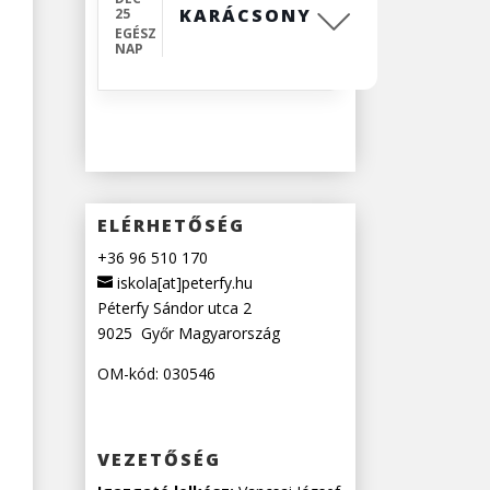
KARÁCSONY
25
EGÉSZ
NAP
ELÉRHETŐSÉG
+36 96 510 170
iskola[at]peterfy.hu
Péterfy Sándor utca 2
9025
Győr
Magyarország
OM-kód: 030546
VEZETŐSÉG