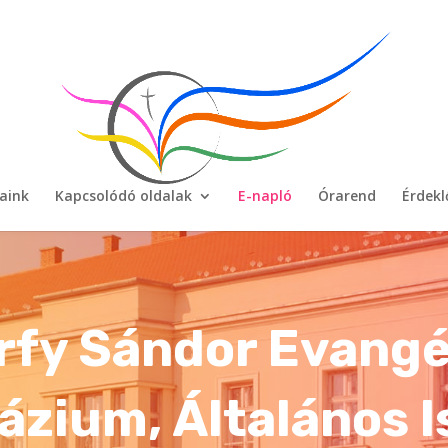
aink
Kapcsolódó oldalak
E-napló
Órarend
Érdek
rfy Sándor Evangé
zium, Általános I