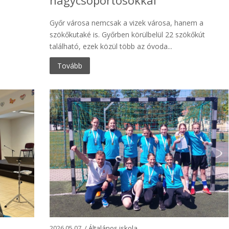
Győr városa nemcsak a vizek városa, hanem a
szökőkutaké is. Győrben körülbelül 22 szökőkút
található, ezek közül több az óvoda...
Tovább
2026.05.07. /
Általános iskola