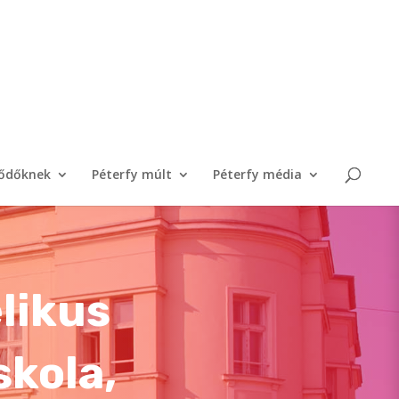
lődőknek
Péterfy múlt
Péterfy média
likus
skola,