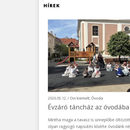
HÍREK
2026.05.12. /
Ovi kiemelt
,
Óvoda
Évzáró táncház az óvodáb
Mintha maga a tavasz is ünneplőbe öltözött
olyan ragyogó napsütés kísérte óvodánk n