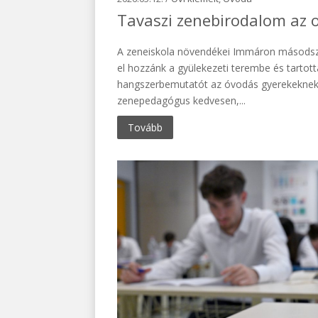
Tavaszi zenebirodalom az 
A zeneiskola növendékei Immáron másodsz
el hozzánk a gyülekezeti terembe és tartot
hangszerbemutatót az óvodás gyerekeknek
zenepedagógus kedvesen,...
Tovább