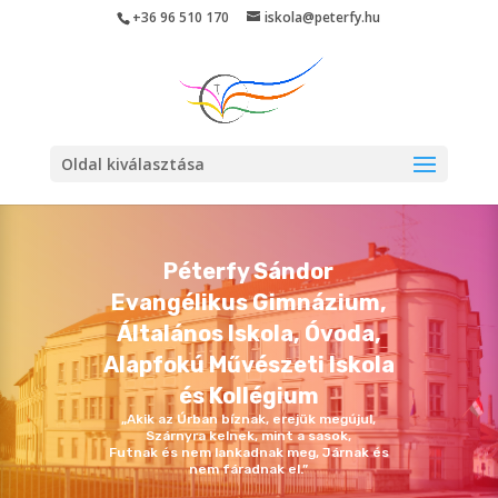
Skip
+36 96 510 170
iskola@peterfy.hu
to
content
Oldal kiválasztása
Péterfy Sándor
Evangélikus Gimnázium,
Általános Iskola, Óvoda,
Alapfokú Művészeti Iskola
és Kollégium
„Akik az Úrban bíznak, erejük megújul,
Szárnyra kelnek, mint a sasok,
Futnak és nem lankadnak meg, Járnak és
nem fáradnak el.”