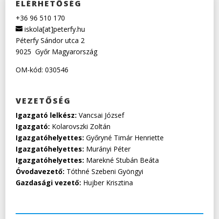
ELÉRHETŐSÉG
+36 96 510 170
iskola[at]peterfy.hu
Péterfy Sándor utca 2
9025
Győr
Magyarország
OM-kód: 030546
VEZETŐSÉG
Igazgató lelkész:
Vancsai József
Igazgató:
Kolarovszki Zoltán
Igazgatóhelyettes:
Győryné Timár Henriette
Igazgatóhelyettes:
Murányi Péter
Igazgatóhelyettes:
Marekné Stubán Beáta
Óvodavezető:
Tóthné Szebeni Gyöngyi
Gazdasági vezető:
Hujber Krisztina